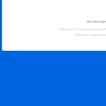
All content copy
Hébergement et stockage d'images et pho
Powered by
ImagesHotel.o