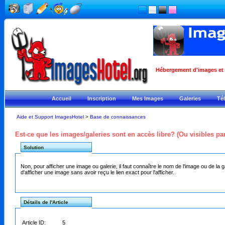
Hébergement d'images et ph
Accueil
Inscription
Mes Images
Galeries
Té
Aide et Support ImagesHotel
>
Base de connaissances
Est-ce que les images/galeries sont en accès libre? (Ou visibles par
Solution
Non, pour afficher une image ou galerie, il faut connaître le nom de l'image ou de la
d'afficher une image sans avoir reçu le lien exact pour l'afficher.
Détails de l'Article
Article ID:
5