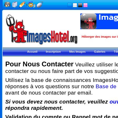
Héberger des images sur i
Accueil
Inscription
Mes Images
Galeries
Té
Pour Nous Contacter
Veuillez utiliser 
contacter ou nous faire part de vos suggest
Utilisez la base de connaissances ImagesHot
réponses à vos questions sur notre
Base de
avant de nous contacter par email.
Si vous devez nous contacter, veuillez
ouv
répondra rapidement.
Validation du compte ou Rappel mot de p