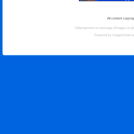
All content copyri
Hébergement et stockage d'images et pho
Powered by
ImagesHotel.o