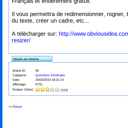
Français et entièrement gratuit.
Il vous permettra de redimensionner, rogner, t
du texte, créer un cadre, etc...
A télécharger sur:
http://www.obviousidea.com
resizer/
Détails de l'Article
Article ID:
55
Catégorie :
Questions Générales
Date:
25/03/2014 18:31:14
Affichage:
5731
Evaluer (Voter):
(213)
<<
Retour