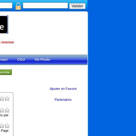
 internet
ntact
CGU
Vie Privée
Ajouter en Favoris
Partenaires
es par
a Page