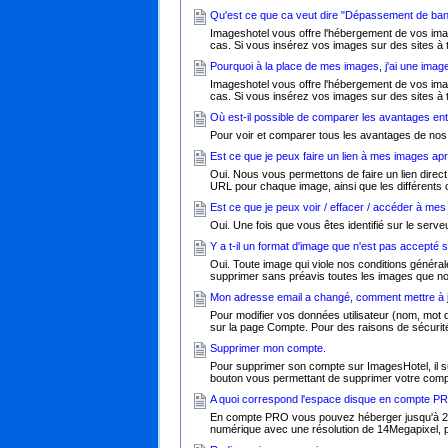
Qu'est ce que ca veut dire "Dépassement de ba
Imageshotel vous offre l'hébergement de vos image
cas. Si vous insérez vos images sur des sites à t
Pourquoi à la place de mes images, j'ai une im
Imageshotel vous offre l'hébergement de vos image
cas. Si vous insérez vos images sur des sites à t
Où est-il possible de comparer les avantages en
Pour voir et comparer tous les avantages de nos s
Est ce que je peux faire un lien à mes images ap
Oui. Nous vous permettons de faire un lien direc
URL pour chaque image, ainsi que les différents 
Est ce que je peux voir / effacer / accéder à me
Oui. Une fois que vous êtes identifié sur le serve
Y a t-il un format d'image que n'est pas accepté
Oui. Toute image qui viole nos conditions général
supprimer sans préavis toutes les images que no
Mon adresse email a changé, comment mettre à
Pour modifier vos données utilisateur (nom, mot
sur la page Compte. Pour des raisons de sécurité.
Supprimer mon compte.
Pour supprimer son compte sur ImagesHotel, il s
bouton vous permettant de supprimer votre compt
A quoi correspond l'espace disque en compte
En compte PRO vous pouvez héberger jusqu'à 2Giga
numérique avec une résolution de 14Megapixel, 