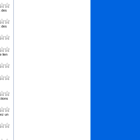
t des
t des
 lien
ctions
vez un