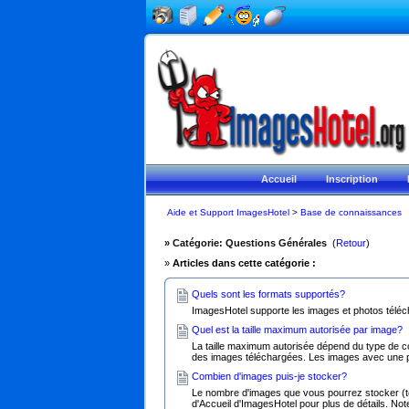
Accueil
Inscription
Aide et Support ImagesHotel
>
Base de connaissances
» Catégorie: Questions Générales
(
Retour
)
»
Articles dans cette catégorie :
Quels sont les formats supportés?
ImagesHotel supporte les images et photos téléch
Quel est la taille maximum autorisée par image?
La taille maximum autorisée dépend du type de c
des images téléchargées. Les images avec une p
Combien d'images puis-je stocker?
Le nombre d'images que vous pourrez stocker (té
d'Accueil d'ImagesHotel pour plus de détails. Note