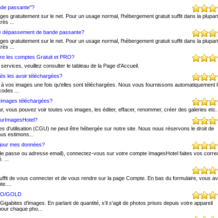
nde passante"?
s gratuitement sur le net. Pour un usage normal, l'hébergement gratuit suffit dans la plupar
rès ...
age dépassement de bande passante?
s gratuitement sur le net. Pour un usage normal, l'hébergement gratuit suffit dans la plupar
rès ...
tre les comptes Gratuit et PRO?
ervices, veuillez consulter le tableau de la Page d'Accueil.
rès les avoir téléchargées?
t à vos images une fois qu'elles sont téléchargées. Nous vous fournissons automatiquement le
codes ...
s images téléchargées?
ur, vous pouvez voir toutes vos images, les éditer, effacer, renommer, créer des galeries etc.
 surImagesHotel?
es d'utilisation (CGU) ne peut être hébergée sur notre site. Nous nous réservons le droit de
us estimons...
 jour mes données?
 de passe ou adresse email), connectez-vous sur votre compte ImagesHotel faites vos corre
 ...
uffit de vous connecter et de vous rendre sur la page Compte. En bas du formulaire, vous a
e....
 PRO/GOLD
bites d'images. En parlant de quantité, s'il s'agit de photos prises depuis votre appareil
pour chaque pho...