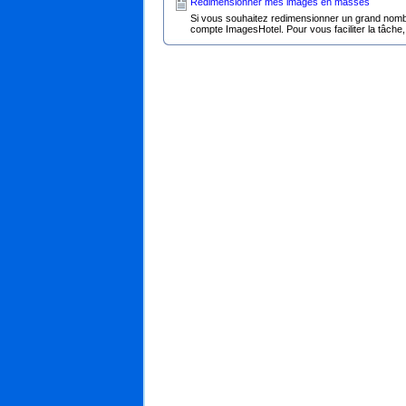
Redimensionner mes images en masses
Si vous souhaitez redimensionner un grand nombre 
compte ImagesHotel. Pour vous faciliter la tâche, 